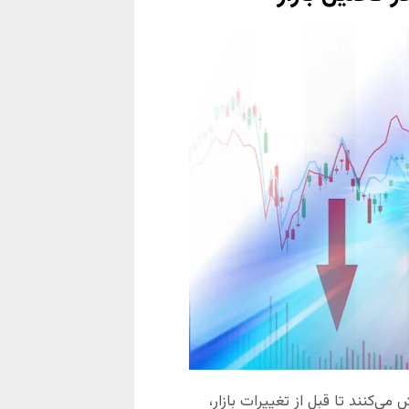
 پیشرو، مانند اندیکاتور RSI و Stochastic، تلاش می‌کنند تا قبل از تغییرات بازار،